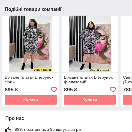
Подібні товари компанії
В'язане плаття Візерунок
В'язане плаття Візерунок
Свет
сірий
фіолетовий
(7 к
895
895
780
₴
₴
Купити
Купити
Про нас
99% позитивних з 95 відгуків за рік