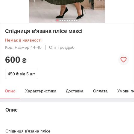
Спідниця в'язана плісе максі
Немає в наявності
Код: Размер 44-48
Опт і роздріб
600
₴
450 ₴
від 5 шт.
Опис
Характеристики
Доставка
Оплата
Умови п
Опис
Спідниця в'язана плісе