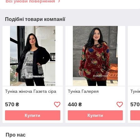
Всі умови повернення
Подібні товари компанії
Туніка жіноча Газета сіра
Туніка Галерея
Туні
570
440
570
₴
₴
Купити
Купити
Про нас