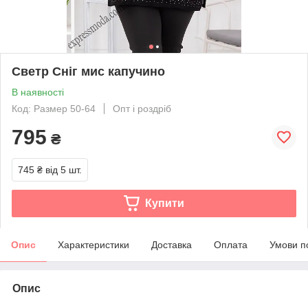
Светр Сніг мис капучино
В наявності
Код: Размер 50-64
Опт і роздріб
795
₴
745 ₴
від 5 шт.
Купити
Опис
Характеристики
Доставка
Оплата
Умови п
Опис