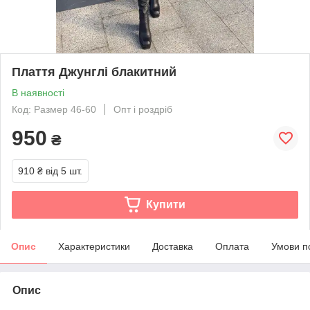
Плаття Джунглі блакитний
В наявності
Код: Размер 46-60
Опт і роздріб
950
₴
910 ₴
від 5 шт.
Купити
Опис
Характеристики
Доставка
Оплата
Умови п
Опис