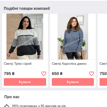
Подібні товари компанії
Светр Тріксі сірий
Светр Кароліна джинс
Свет
795
650
750
₴
₴
Купити
Купити
Про нас
99% позитивних з 95 відгуків за рік