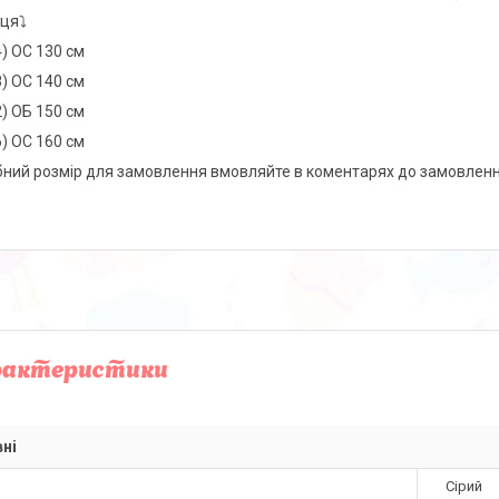
ця⤵️
4) ОС 130 см
8) ОС 140 см
2) ОБ 150 см
6) ОС 160 см
бний розмір для замовлення вмовляйте в коментарях до замовленн
рактеристики
ні
Сірий