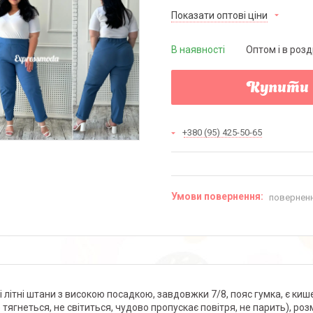
Показати оптові ціни
В наявності
Оптом і в розд
Купити
+380 (95) 425-50-65
поверненн
і літні штани з високою посадкою, завдовжки 7/8, пояс гумка, є кише
 тягнеться, не світиться, чудово пропускає повітря, не парить), роз