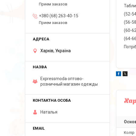
Прием заказов
Табли
(52-5
+380 (68) 263-40-15
(56-5
Прием заказов
(60-6
(64-6
Потрі
Харків, Україна
Expressmoda оптово-
розничный магазин одежды
Ха
Наталья
Основ
Колір