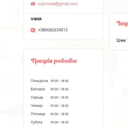
expmoda@gmail.com
Інф
+380682634015
Ціна:
Графік роботи
Понеділок
09:00
18:00
Вівторок
09:00
18:00
Середа
09:00
18:00
Четвер
09:00
18:00
Пʼятниця
09:00
18:00
Субота
09:00
18:00