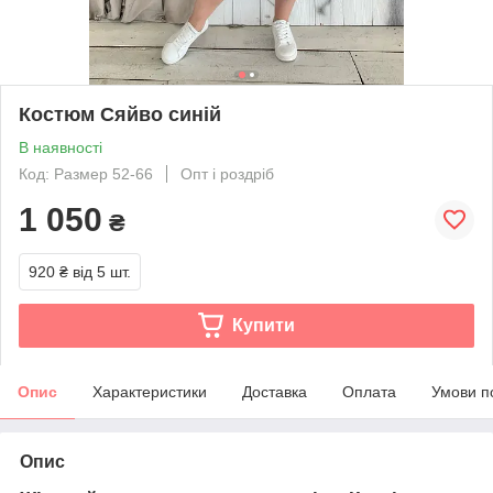
Костюм Сяйво синій
В наявності
Код: Размер 52-66
Опт і роздріб
1 050
₴
920 ₴
від 5 шт.
Купити
Опис
Характеристики
Доставка
Оплата
Умови п
Опис