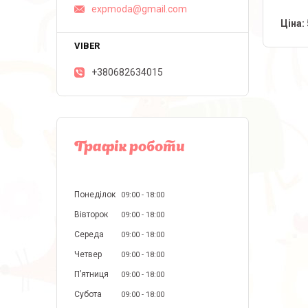
expmoda@gmail.com
Ціна:
+380682634015
Графік роботи
Понеділок
09:00
18:00
Вівторок
09:00
18:00
Середа
09:00
18:00
Четвер
09:00
18:00
Пʼятниця
09:00
18:00
Субота
09:00
18:00