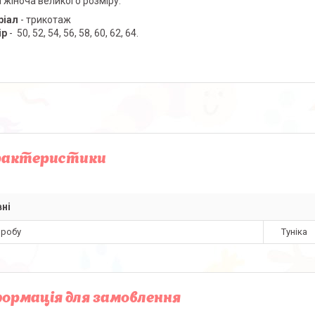
а жіноча великого розміру.
ріал
- трикотаж
ір
- 50, 52, 54, 56, 58, 60, 62, 64.
рактеристики
ні
иробу
Туніка
ормація для замовлення