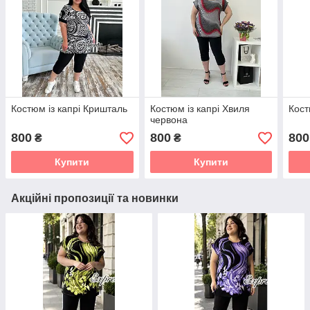
Костюм із капрі Кришталь
Костюм із капрі Хвиля
Кост
червона
800
800
800
₴
₴
Купити
Купити
Акційні пропозиції та новинки