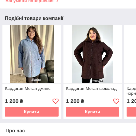
Всі умови повернення
Подібні товари компанії
Кардиган Меган джинс
Кардиган Меган шоколад
Кард
чор
1 200
1 200
1 2
₴
₴
Купити
Купити
Про нас