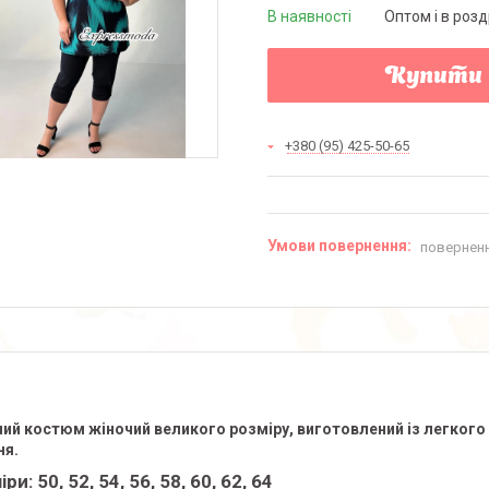
В наявності
Оптом і в розд
Купити
+380 (95) 425-50-65
поверненн
ий костюм жіночий великого розміру, виготовлений із легког
ня.
ри: 50, 52, 54, 56, 58, 60, 62, 64