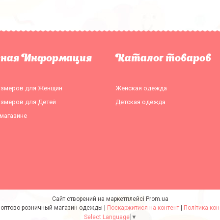
зная Информация
Каталог товаров
азмеров для Женщин
Женская одежда
азмеров для Детей
Детская одежда
магазине
Сайт створений на маркетплейсі
Prom.ua
Expressmoda оптово-розничный магазин одежды |
Поскаржитися на контент
|
Політика кон
Select Language
▼