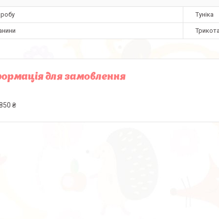
иробу
Туніка
анини
Трикот
ормація для замовлення
850 ₴