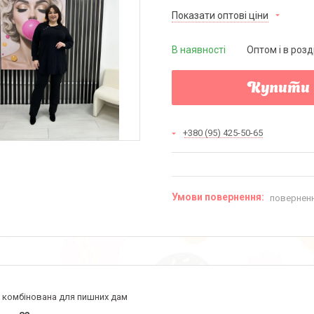
Показати оптові ціни
В наявності
Оптом і в розд
Купити
+380 (95) 425-50-65
поверненн
а комбінована для пишних дам