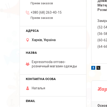
Довж
Прием заказов
Мате
Розм
+380 (68) 263-40-15
Прием заказов
Замір
(52-5
(56-5
Харків, Україна
(60-6
(64-6
Expressmoda оптово-
розничный магазин одежды
Наталья
Ха
Основ