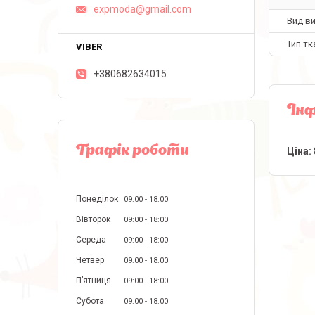
expmoda@gmail.com
Вид в
Тип тк
+380682634015
Інф
Графік роботи
Ціна:
Понеділок
09:00
18:00
Вівторок
09:00
18:00
Середа
09:00
18:00
Четвер
09:00
18:00
Пʼятниця
09:00
18:00
Субота
09:00
18:00