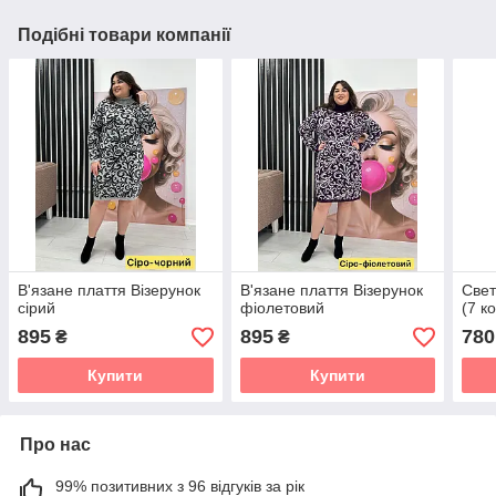
Подібні товари компанії
В'язане плаття Візерунок
В'язане плаття Візерунок
Свет
сірий
фіолетовий
(7 к
895
895
780
₴
₴
Купити
Купити
Про нас
99% позитивних з 96 відгуків за рік